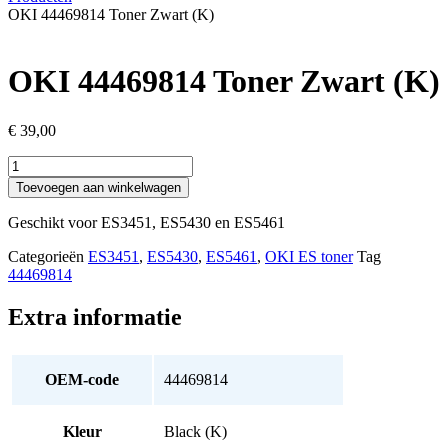
OKI 44469814 Toner Zwart (K)
OKI 44469814 Toner Zwart (K)
€
39,00
OKI
44469814
Toevoegen aan winkelwagen
Toner
Zwart
Geschikt voor ES3451, ES5430 en ES5461
(K)
aantal
Categorieën
ES3451
,
ES5430
,
ES5461
,
OKI ES toner
Tag
44469814
Extra informatie
OEM-code
44469814
Kleur
Black (K)