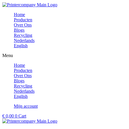
Ga
naar
Home
de
Producten
inhoud
Over Ons
Blogs
Recycling
Nederlands
English
Menu
Home
Producten
Over Ons
Blogs
Recycling
Nederlands
English
Mijn account
€
0,00
0
Cart