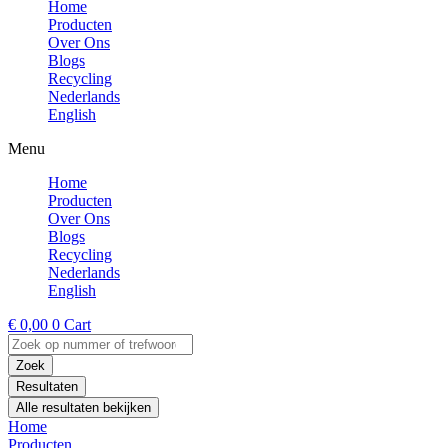
Home
Producten
Over Ons
Blogs
Recycling
Nederlands
English
Menu
Home
Producten
Over Ons
Blogs
Recycling
Nederlands
English
€
0,00
0
Cart
Search
...
Zoek
Resultaten
Alle resultaten bekijken
Home
Producten