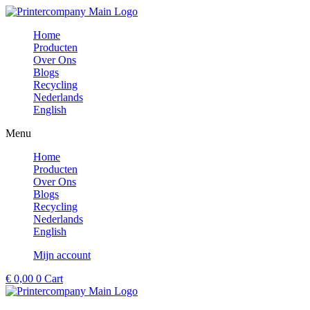
Ga
naar
Home
de
Producten
inhoud
Over Ons
Blogs
Recycling
Nederlands
English
Menu
Home
Producten
Over Ons
Blogs
Recycling
Nederlands
English
Mijn account
€
0,00
0
Cart