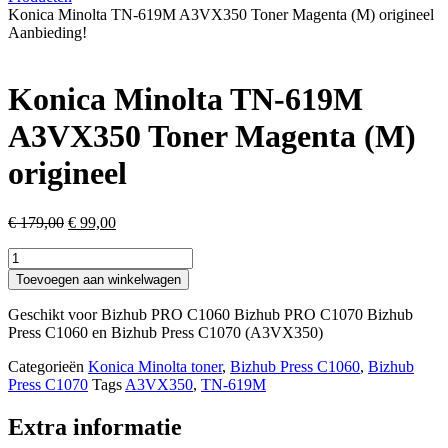
Konica Minolta TN-619M A3VX350 Toner Magenta (M) origineel
Aanbieding!
Konica Minolta TN-619M
A3VX350 Toner Magenta (M)
origineel
Oorspronkelijke
Huidige
€
179,00
€
99,00
prijs
prijs
Konica
was:
is:
Minolta
€ 179,00.
€ 99,00.
Toevoegen aan winkelwagen
TN-
619M
Geschikt voor Bizhub PRO C1060 Bizhub PRO C1070 Bizhub
A3VX350
Press C1060 en Bizhub Press C1070 (A3VX350)
Toner
Magenta
Categorieën
Konica Minolta toner
,
Bizhub Press C1060
,
Bizhub
(M)
Press C1070
Tags
A3VX350
,
TN-619M
origineel
aantal
Extra informatie