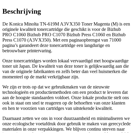
Beschrijving
De Konica Minolta TN-619M A3VX350 Toner Magenta (M) is een
originele kwaliteit tonercartridge die geschikt is voor de Bizhub
PRO C1060 Bizhub PRO C1070 Bizhub Press C1060 en Bizhub
Press C1070 (A3VX350). Met een paginaopbrengst van 71000
pagina’s garandeert deze tonercartridge een langdurige en
betrouwbare printervaring.
Onze tonercartridges worden lokaal vervaardigd met hoogwaardige
toner uit Japan. De kwaliteit van deze toner is gelijkwaardig aan die
van de originele fabrikanten en zelfs beter dan veel huismerken die
momenteel op de markt verkrijgbaar zijn.
We zijn er trots op dat we gebruikmaken van de nieuwste
technologieën en productiemethoden om een product te leveren dat
aan de hoogste standaarden voldoet. Onze lokale productie stelt ons
ook in staat om snel te reageren op de behoeften van onze klanten
en hen te voorzien van cartridges van uitstekende kwaliteit.
Daarnaast zetten we ons in voor duurzaamheid en minimaliseren we
onze ecologische voetafdruk door gebruik te maken van gerecyclede
materialen in onze verpakkingen. We blijven continu streven naar