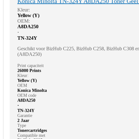
Konica Minolta TN-324Y A8DA250 Toner Geel
Kleur:
Yellow (Y)
OEM:
A8DA250
⋅
TN-324Y
Geschikt voor BizHub C225, BizHub C258, BizHub C308 e
(A8DA250)
Print capaciteit
26000 Prints
Kleur:
Yellow (Y)
OEM
Konica Minolta
OEM code
A8DA250
⋅
TN-324Y
Garantie
2 Jaar
Type
Tonercartridges
Compatible met