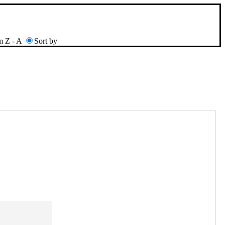
m Z - A
Sort by