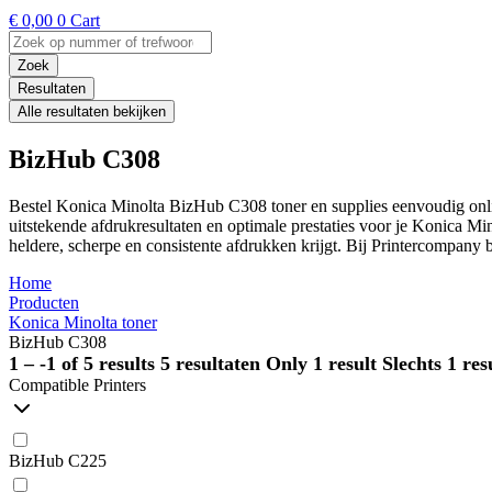
€
0,00
0
Cart
Search
...
Zoek
Resultaten
Alle resultaten bekijken
BizHub C308
Bestel Konica Minolta BizHub C308 toner en supplies eenvoudig onli
uitstekende afdrukresultaten en optimale prestaties voor je Konica 
heldere, scherpe en consistente afdrukken krijgt. Bij Printercompany b
Home
Producten
Konica Minolta toner
BizHub C308
1 – -1 of 5 results
5 resultaten
Only 1 result
Slechts 1 res
Compatible Printers
BizHub C225