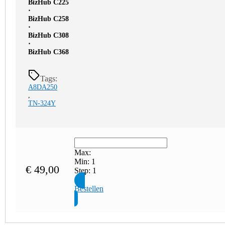
BizHub C225
⋅
BizHub C258
⋅
BizHub C308
⋅
BizHub C368
Tags:
A8DA250
,
TN-324Y
Max:
Min:
1
€
49,00
Step:
1
Bestellen