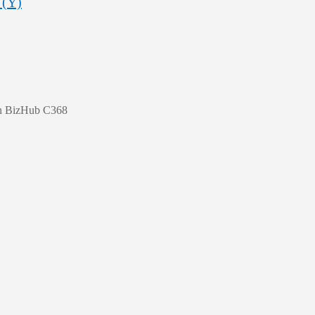
 (Y)
n BizHub C368